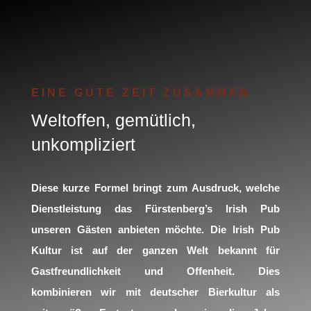
EINE GUTE ZEIT ZUSAMMEN
Weltoffen, gemütlich,
unkompliziert
Diese kurze Formel bringt zum Ausdruck, welche
Dienstleistung das Fürstenberg’s Irish Pub
unseren Gästen anbieten möchte. Die Irish Pub
Kultur ist auf der ganzen Welt bekannt für
Gastfreundlichkeit und Offenheit. Dies
kombinieren wir mit deutscher Bierkultur als