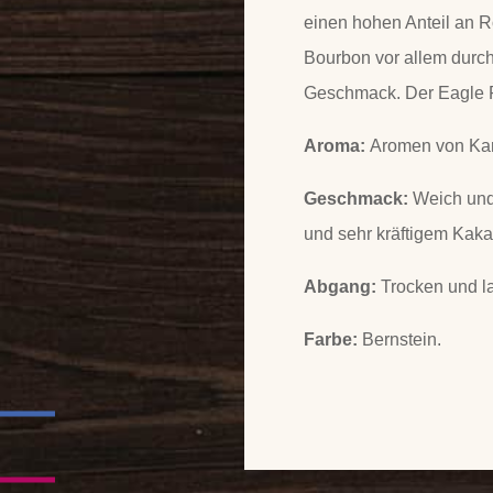
einen hohen Anteil an R
Bourbon vor allem durc
Geschmack. Der Eagle Ra
Aroma:
Aromen von Kara
Geschmack:
Weich und 
und sehr kräftigem Kaka
Abgang:
Trocken und l
Farbe:
Bernstein.