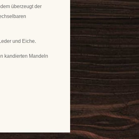
udem überzeugt der
echselbaren
eder und Eiche.
on kandierten Mandeln