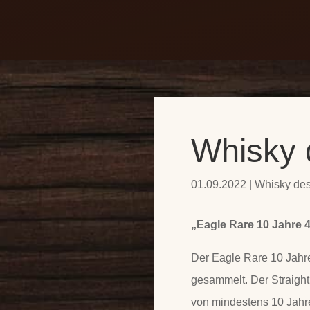
Start
Die drei Pubs
Whisky 
01.09.2022
|
Whisky de
„Eagle Rare 10 Jahre 4
Der Eagle Rare 10 Jahr
gesammelt. Der Straight
von mindestens 10 Jahr