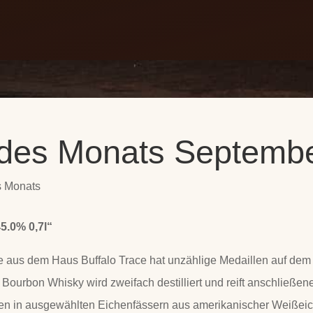
Speisekarte
Events
App
Mittagstisch
News
Jobs
des Monats Septemb
s Monats
5.0% 0,7l“
e aus dem Haus Buffalo Trace hat unzählige Medaillen auf dem
 Bourbon Whisky wird zweifach destilliert und reift anschließe
en in ausgewählten Eichenfässern aus amerikanischer Weißeich