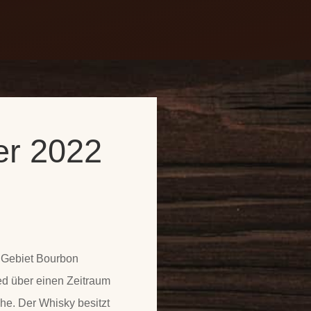
Öffnungszeiten & Kontakt
er 2022
 Gebiet Bourbon
ned über einen Zeitraum
e. Der Whisky besitzt