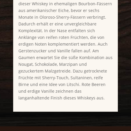
dieser Whiskey in ehemaligen Bourbon-Fässern
aus amerikanischer Eiche, bevor er sechs
Monate in Oloroso-Sherry-Fässern verbringt.
Dadurch erhält er eine unvergleichbare
Komplexität. In der Nase entfalten sich
Anklänge von reifen roten Früchten, die von
erdigen Noten komplementiert werden. Auch
Gerstenzucker und Vanille fallen auf. Am
Gaumen erwartet Sie die süße Kombination aus
Nougat, Schokolade, Marzipan und
gezuckertem Malzgetreide. Dazu getrocknete
Früchte mit Sherry-Touch, Sultaninen, reife
Birne und eine Idee von Litschi. Rote Beeren
und erdige Vanille zeichnen das
langanhaltende Finish dieses Whiskeys aus.